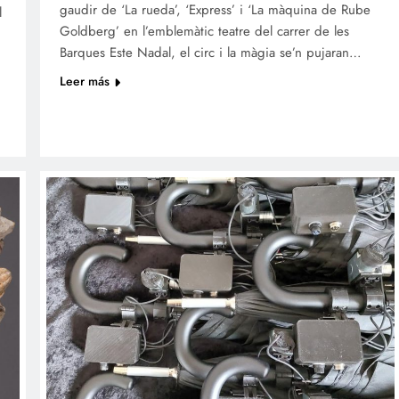
gaudir de ‘La rueda’, ‘Express’ i ‘La màquina de Rube
l
Goldberg’ en l’emblemàtic teatre del carrer de les
Barques Este Nadal, el circ i la màgia se’n pujaran…
Leer más