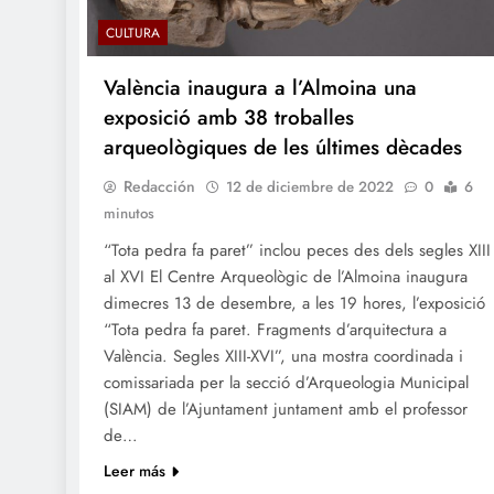
CULTURA
València inaugura a l’Almoina una
exposició amb 38 troballes
arqueològiques de les últimes dècades
Redacción
12 de diciembre de 2022
0
6
minutos
“Tota pedra fa paret” inclou peces des dels segles XIII
al XVI El Centre Arqueològic de l’Almoina inaugura
dimecres 13 de desembre, a les 19 hores, l’exposició
“Tota pedra fa paret. Fragments d’arquitectura a
València. Segles XIII-XVI”, una mostra coordinada i
comissariada per la secció d’Arqueologia Municipal
(SIAM) de l’Ajuntament juntament amb el professor
de…
Leer más