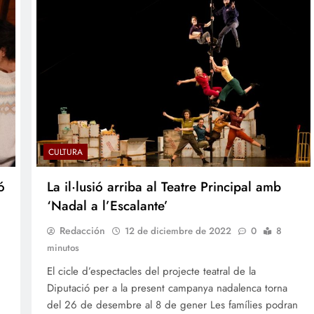
CULTURA
ó
La il·lusió arriba al Teatre Principal amb
‘Nadal a l’Escalante’
Redacción
12 de diciembre de 2022
0
8
minutos
El cicle d’espectacles del projecte teatral de la
Diputació per a la present campanya nadalenca torna
del 26 de desembre al 8 de gener Les famílies podran