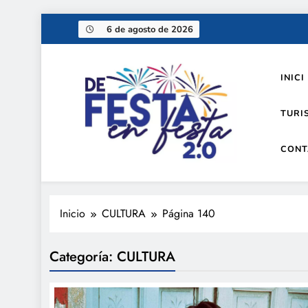
Saltar
6 de agosto de 2026
al
contenido
INICI
TURI
CONT
De festa en festa 2.0
Inicio
CULTURA
Página 140
Categoría:
CULTURA