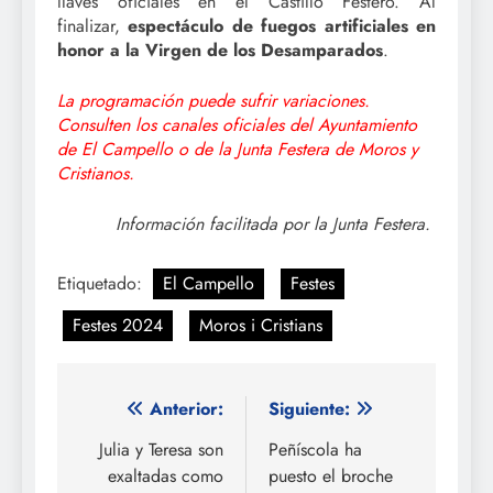
llaves oficiales en el Castillo Festero. Al
finalizar,
espectáculo de fuegos artificiales en
honor a la Virgen de los Desamparados
.
La programación puede sufrir variaciones.
Consulten los canales oficiales del Ayuntamiento
de El Campello o de la Junta Festera de Moros y
Cristianos.
Información facilitada por la Junta Festera.
Etiquetado:
El Campello
Festes
Festes 2024
Moros i Cristians
Navegación
Anterior:
Siguiente:
de
Julia y Teresa son
Peñíscola ha
exaltadas como
puesto el broche