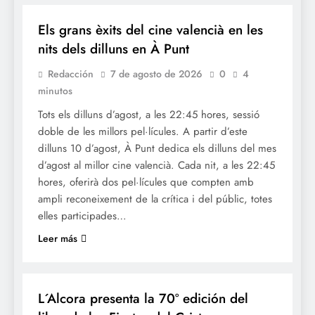
Els grans èxits del cine valencià en les
nits dels dilluns en À Punt
Redacción
7 de agosto de 2026
0
4
minutos
Tots els dilluns d’agost, a les 22:45 hores, sessió
doble de les millors pel·lícules. A partir d’este
dilluns 10 d’agost, À Punt dedica els dilluns del mes
d’agost al millor cine valencià. Cada nit, a les 22:45
hores, oferirà dos pel·lícules que compten amb
ampli reconeixement de la crítica i del públic, totes
elles participades…
Leer más
FESTES
L´Alcora presenta la 70º edición del