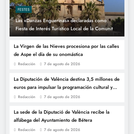
FESTES
Las «Danzas Enguerinas» declaradas como
Fiesta de Interés Turístico Local de la Comunitat
Valenciana
La Virgen de las Nieves procesiona por las calles
de Aspe el día de su onomástica
Redacción
7 de agosto de 2026
La Diputación de València destina 3,5 millones de
euros para impulsar la programación cultural y
fiestas populares en la provincia
Redacción
7 de agosto de 2026
La sede de la Diputació de València recibe la
alfábega del Ayuntamiento de Bétera
Redacción
7 de agosto de 2026