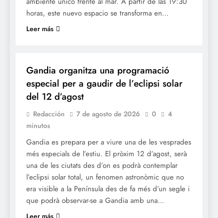
ambiente único frente al mar. A partir de las 19:30
horas, este nuevo espacio se transforma en…
Leer más
OCIO
Gandia organitza una programació
especial per a gaudir de l’eclipsi solar
del 12 d’agost
Redacción
7 de agosto de 2026
0
4
minutos
Gandia es prepara per a viure una de les vesprades
més especials de l’estiu. El pròxim 12 d’agost, serà
una de les ciutats des d’on es podrà contemplar
l’eclipsi solar total, un fenomen astronòmic que no
era visible a la Península des de fa més d’un segle i
que podrà observar-se a Gandia amb una…
Leer más