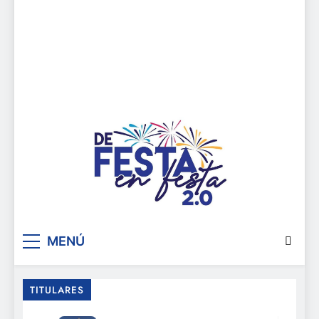
De festa en festa 2.0
MENÚ
TITULARES