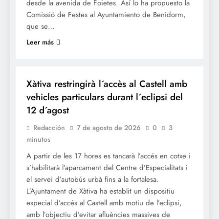
desde la avenida de Foietes. Así lo ha propuesto la
Comissió de Festes al Ayuntamiento de Benidorm,
que se…
Leer más
SOCIETAT
Xàtiva restringirà l´accès al Castell amb
vehicles particulars durant l´eclipsi del
12 d´agost
Redacción
7 de agosto de 2026
0
3
minutos
A partir de les 17 hores es tancarà l’accés en cotxe i
s’habilitarà l’aparcament del Centre d’Especialitats i
el servei d’autobús urbà fins a la fortalesa.
L’Ajuntament de Xàtiva ha establit un dispositiu
especial d’accés al Castell amb motiu de l’eclipsi,
amb l’objectiu d’evitar afluències massives de