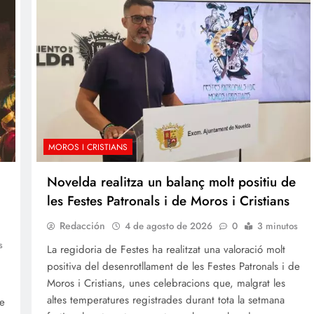
MOROS I CRISTIANS
Novelda realitza un balanç molt positiu de
les Festes Patronals i de Moros i Cristians
Redacción
4 de agosto de 2026
0
3 minutos
s
La regidoria de Festes ha realitzat una valoració molt
positiva del desenrotllament de les Festes Patronals i de
Moros i Cristians, unes celebracions que, malgrat les
altes temperatures registrades durant tota la setmana
de