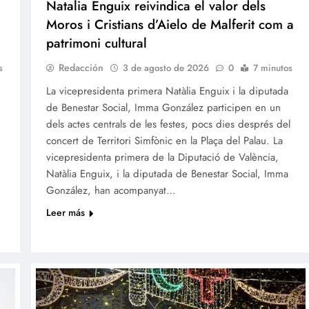
Natalia Enguix reivindica el valor dels
Moros i Cristians d’Aielo de Malferit com a
patrimoni cultural
Redacción
s
3 de agosto de 2026
0
7 minutos
La vicepresidenta primera Natàlia Enguix i la diputada
de Benestar Social, Imma González participen en un
dels actes centrals de les festes, pocs dies després del
concert de Territori Simfònic en la Plaça del Palau. La
vicepresidenta primera de la Diputació de València,
Natàlia Enguix, i la diputada de Benestar Social, Imma
González, han acompanyat…
Leer más