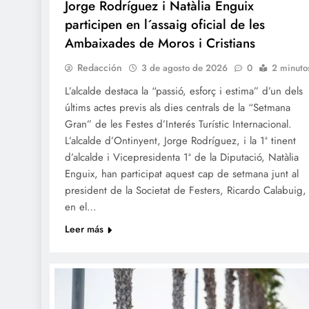
Jorge Rodríguez i Natàlia Enguix
participen en l´assaig oficial de les
Ambaixades de Moros i Cristians
Redacción
3 de agosto de 2026
0
2 minuto
L’alcalde destaca la “passió, esforç i estima” d’un dels
últims actes previs als dies centrals de la “Setmana
Gran” de les Festes d’Interés Turístic Internacional.
L’alcalde d’Ontinyent, Jorge Rodríguez, i la 1ª tinent
d’alcalde i Vicepresidenta 1ª de la Diputació, Natàlia
Enguix, han participat aquest cap de setmana junt al
president de la Societat de Festers, Ricardo Calabuig,
en el…
Leer más