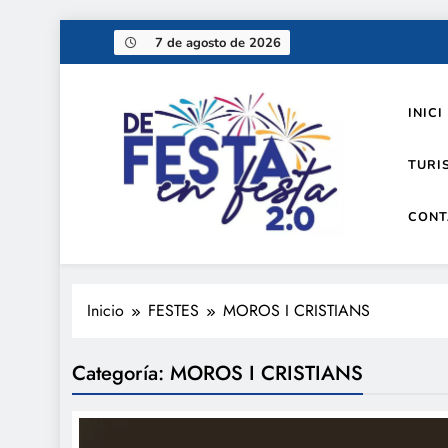
Saltar
7 de agosto de 2026
al
contenido
INICI
TURI
CONT
De festa en festa 2.0
Inicio
FESTES
MOROS I CRISTIANS
Categoría:
MOROS I CRISTIANS