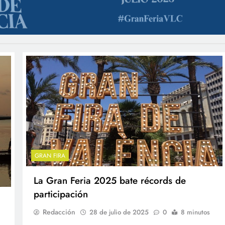
GRAN FIRA
La Gran Feria 2025 bate récords de
participación
Redacción
28 de julio de 2025
0
8 minutos