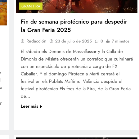
GRAN FIRA
Fin de semana pirotécnico para despedir
la Gran Feria 2025
Redacción
23 de julio de 2025
0
7 minutos
El sábado els Dimonis de Massalfassar y la Colla de
Dimonis de Mislata ofrecerán un correfoc que culminará
con un espectáculo de pirotecnia a cargo de FX
e
Caballer. Y el domingo Pirotecnia Martí cerrará el
l
festival en els Poblats Maítims València despide el
ta
festival pirotécnico Els focs de la Fira, de la Gran Feria
de…
y
Leer más