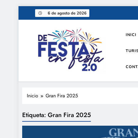
Saltar
6 de agosto de 2026
al
contenido
INICI
TURI
CONT
De festa en festa 2.0
Inicio
Gran Fira 2025
Etiqueta:
Gran Fira 2025