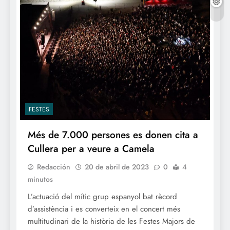
FESTES
Més de 7.000 persones es donen cita a
Cullera per a veure a Camela
Redacción
20 de abril de 2023
0
4
minutos
L’actuació del mític grup espanyol bat rècord
d’assistència i es converteix en el concert més
multitudinari de la història de les Festes Majors de