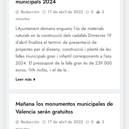
municipals 2024
Redacción
17 de abril de 2023
0
5
minutos
L’Ajuntament demana enguany l’ús de materials
naturals en la construcció dels cadafals Dimecres 19
d’abril finalitza el termini de presentació de
projectes per al disseny, construcció i plantà de les
falles municipals gran i infantil corresponents a l’any
2024. El pressupost de la falla gran és de 239.000
euros, IVA inclòs, i el de la…
Leer más
CULTURA
Mañana los monumentos municipales de
Valencia serán gratuitos
Redacción
17 de abril de 2023
0
3
minutos