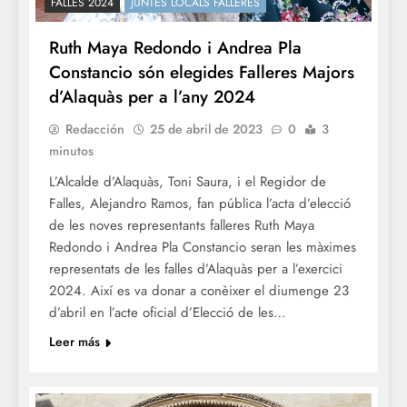
FALLES 2024
JUNTES LOCALS FALLERES
Ruth Maya Redondo i Andrea Pla
Constancio són elegides Falleres Majors
d’Alaquàs per a l’any 2024
Redacción
25 de abril de 2023
0
3
minutos
L’Alcalde d’Alaquàs, Toni Saura, i el Regidor de
Falles, Alejandro Ramos, fan pública l’acta d’elecció
de les noves representants falleres Ruth Maya
Redondo i Andrea Pla Constancio seran les màximes
representats de les falles d’Alaquàs per a l’exercici
2024. Així es va donar a conèixer el diumenge 23
d’abril en l’acte oficial d’Elecció de les…
Leer más