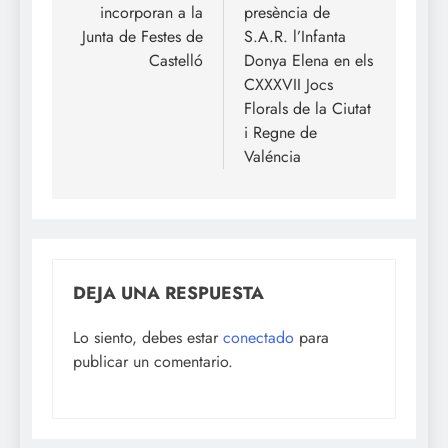
entradas
incorporan a la
presència de
Junta de Festes de
S.A.R. l’Infanta
Castelló
Donya Elena en els
CXXXVII Jocs
Florals de la Ciutat
i Regne de
Valéncia
DEJA UNA RESPUESTA
Lo siento, debes estar
conectado
para
publicar un comentario.