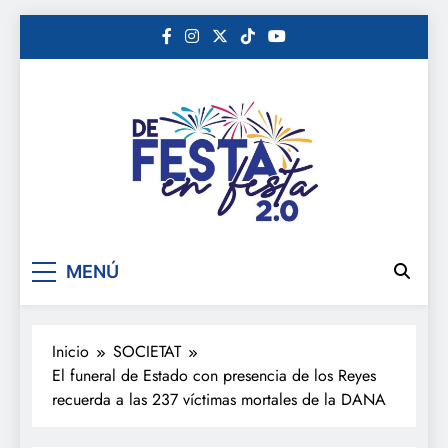
Saltar
al
contenido
De festa en festa 2.0
MENÚ
Inicio
SOCIETAT
El funeral de Estado con presencia de los Reyes
recuerda a las 237 víctimas mortales de la DANA