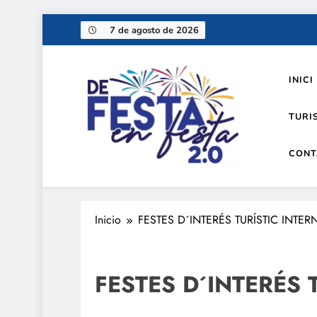
Saltar
7 de agosto de 2026
al
contenido
INICI
TURI
CONT
De festa en festa 2.0
Inicio
FESTES D´INTERÉS TURÍSTIC INTE
FESTES D´INTERÉS 