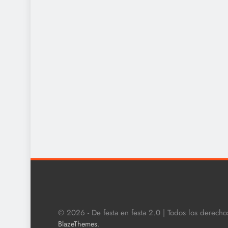
© 2026 - De festa en festa 2.0 | Todos los derech
.
BlazeThemes