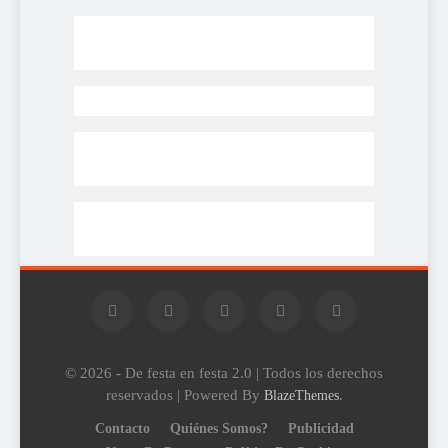
© 2026 - De festa en festa 2.0 | Todos los derechos
reservados | Powered By
.
BlazeThemes
Contacto
Quiénes Somos?
Publicidad