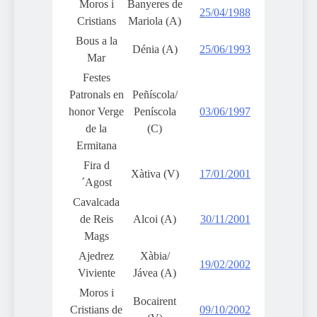
Moros i
Banyeres de
25/04/1988
Cristians
Mariola (A)
Bous a la
Dénia (A)
25/06/1993
Mar
Festes
Patronals en
Peñíscola/
honor Verge
Peníscola
03/06/1997
de la
(C)
Ermitana
Fira d
Xàtiva (V)
17/01/2001
´Agost
Cavalcada
de Reis
Alcoi (A)
30/11/2001
Mags
Ajedrez
Xàbia/
19/02/2002
Viviente
Jávea (A)
Moros i
Bocairent
Cristians de
09/10/2002