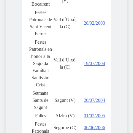
(V)
Bocairent
Festes
Patronals de
Vall d´Uixó,
28/02/2003
Sant Vicent
la (C)
Ferrer
Festes
Patronals en
honor a la
Vall d´Uixó,
Sagrada
19/07/2004
la (C)
Família i
Santissim
Crist
Setmana
Santa de
Sagunt (V)
20/07/2004
Sagunt
Falles
Alzira (V)
01/02/2005
Festes
Segorbe (C)
06/06/2006
Patronals