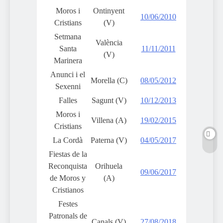
Moros i
Ontinyent
10/06/2010
Cristians
(V)
Setmana
València
Santa
11/11/2011
(V)
Marinera
Anunci i el
Morella (C)
08/05/2012
Sexenni
Falles
Sagunt (V)
10/12/2013
Moros i
Villena (A)
19/02/2015
Cristians
La Cordà
Paterna (V)
04/05/2017
Fiestas de la
Reconquista
Orihuela
09/06/2017
de Moros y
(A)
Cristianos
Festes
Patronals de
Canals (V)
27/08/2018