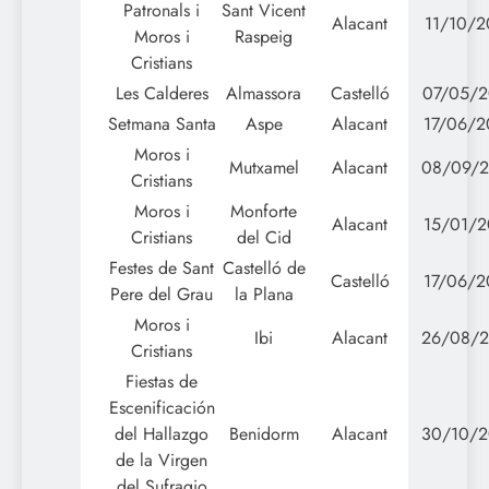
Patronals i
Sant Vicent
Alacant
11/10/2
Moros i
Raspeig
Cristians
Les Calderes
Almassora
Castelló
07/05/
Setmana Santa
Aspe
Alacant
17/06/
Moros i
Mutxamel
Alacant
08/09/
Cristians
Moros i
Monforte
Alacant
15/01/
Cristians
del Cid
Festes de Sant
Castelló de
Castelló
17/06/
Pere del Grau
la Plana
Moros i
Ibi
Alacant
26/08/
Cristians
Fiestas de
Escenificación
del Hallazgo
Benidorm
Alacant
30/10/
de la Virgen
del Sufragio