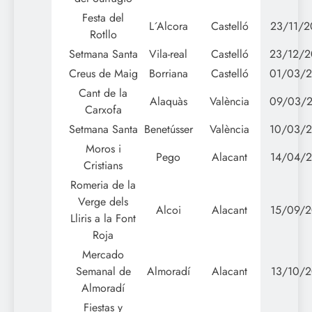
Festa del
L´Alcora
Castelló
23/11/
Rotllo
Setmana Santa
Vila-real
Castelló
23/12/
Creus de Maig
Borriana
Castelló
01/03/
Cant de la
Alaquàs
València
09/03/
Carxofa
Setmana Santa
Benetússer
València
10/03/
Moros i
Pego
Alacant
14/04/
Cristians
Romeria de la
Verge dels
Alcoi
Alacant
15/09/
Lliris a la Font
Roja
Mercado
Semanal de
Almoradí
Alacant
13/10/2
Almoradí
Fiestas y