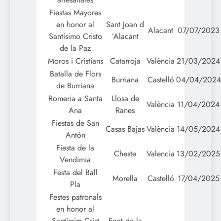
Fiestas Mayores
en honor al
Sant Joan d
Alacant
07/07/2023
Santísimo Cristo
´Alacant
de la Paz
Moros i Cristians
Catarroja
València
21/03/2024
Batalla de Flors
Burriana
Castelló
04/04/2024
de Burriana
Romeria a Santa
Llosa de
València
11/04/2024
Ana
Ranes
Fiestas de San
Casas Bajas
València
14/05/2024
Antón
Fiesta de la
Cheste
Valencia
13/02/2025
Vendimia
Festa del Ball
Morella
Castelló
17/04/2025
Pla
Festes patronals
en honor al
Santíssim Crist
Font de la