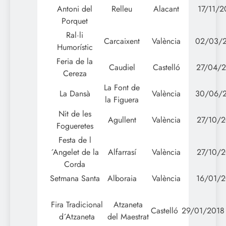
Antoni del
Relleu
Alacant
17/11/2
Porquet
Ral·li
Carcaixent
València
02/03/
Humorístic
Feria de la
Caudiel
Castelló
27/04/2
Cereza
La Font de
La Dansà
València
30/06/
la Figuera
Nit de les
Agullent
València
27/10/2
Fogueretes
Festa de l
´Angelet de la
Alfarrasí
València
27/10/2
Corda
Setmana Santa
Alboraia
València
16/01/2
Fira Tradicional
Atzaneta
Castelló
29/01/2018
d´Atzaneta
del Maestrat