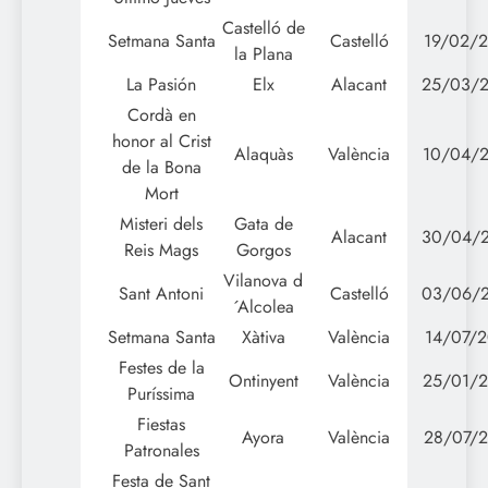
Castelló de
Setmana Santa
Castelló
19/02/2
la Plana
La Pasión
Elx
Alacant
25/03/
Cordà en
honor al Crist
Alaquàs
València
10/04/
de la Bona
Mort
Misteri dels
Gata de
Alacant
30/04/
Reis Mags
Gorgos
Vilanova d
Sant Antoni
Castelló
03/06/
´Alcolea
Setmana Santa
Xàtiva
València
14/07/2
Festes de la
Ontinyent
València
25/01/
Puríssima
Fiestas
Ayora
València
28/07/2
Patronales
Festa de Sant