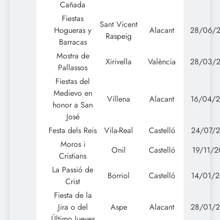
Cañada
Fiestas
Sant Vicent
Hogueras y
Alacant
28/06/
Raspeig
Barracas
Mostra de
Xirivella
València
28/03/
Pallassos
Fiestas del
Medievo en
Villena
Alacant
16/04/
honor a San
José
Festa dels Reis
Vila-Real
Castelló
24/07/2
Moros i
Onil
Castelló
19/11/2
Cristians
La Passió de
Borriol
Castelló
14/01/2
Crist
Fiesta de la
Jira o del
Aspe
Alacant
28/01/
Último Jueves