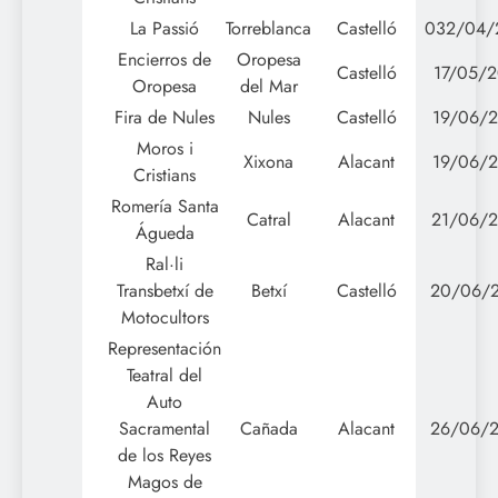
La Passió
Torreblanca
Castelló
032/04/
Encierros de
Oropesa
Castelló
17/05/2
Oropesa
del Mar
Fira de Nules
Nules
Castelló
19/06/2
Moros i
Xixona
Alacant
19/06/2
Cristians
Romería Santa
Catral
Alacant
21/06/
Águeda
Ral·li
Transbetxí de
Betxí
Castelló
20/06/
Motocultors
Representación
Teatral del
Auto
Sacramental
Cañada
Alacant
26/06/
de los Reyes
Magos de