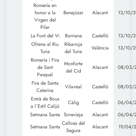
Romería en
honor a la
Benejúzar
Alacant
13/10/2
Virgen del
Pilar
La Font del Vi
Borriana
Castelló
13/10/2
Ofrena al Riu
Riba-roja
València
13/10/2
Turia
del Turia
Romería i Fira
Monforte
de Sant
Alacant
08/03/
del Cid
Pasqual
Fira de Santa
Vila-real
Castelló
08/03/
Caterina
Entrà de Bous
Càlig
Castelló
06/04/
a l´Estil Calijó
Setmana Santa
Torrevieja
Alacant
06/04/
Callosa del
Setmana Santa
Alacant
19/04/2
Segura