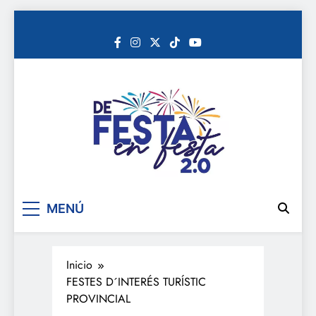
Saltar
al
contenido
De festa en festa 2.0
MENÚ
Inicio
FESTES D´INTERÉS TURÍSTIC
PROVINCIAL