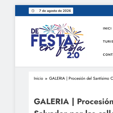
Saltar
7 de agosto de 2026
al
contenido
INICI
TURI
CONT
De festa en festa 2.0
Inicio
GALERIA | Procesión del Santísimo Cr
GALERIA | Procesión 