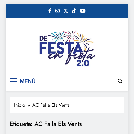
Saltar
al
contenido
De festa en festa 2.0
MENÚ
Inicio
AC Falla Els Vents
Etiqueta:
AC Falla Els Vents