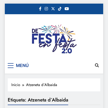
Saltar
al
contenido
De festa en festa 2.0
MENÚ
Inicio
Atzeneta d´Albaida
Etiqueta:
Atzeneta d´Albaida