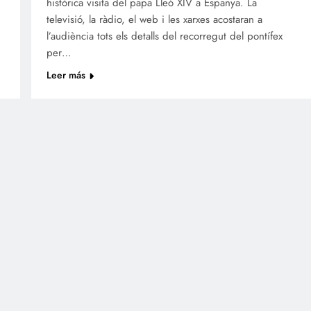
històrica visita del papa Lleó XIV a Espanya. La
televisió, la ràdio, el web i les xarxes acostaran a
l’audiència tots els detalls del recorregut del pontífex
per…
Leer más