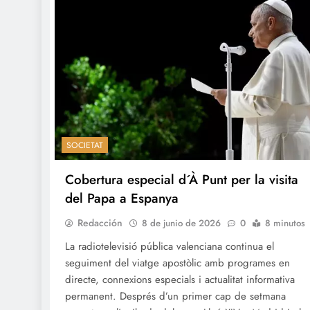
SOCIETAT
Cobertura especial d´À Punt per la visita
del Papa a Espanya
Redacción
8 de junio de 2026
0
8 minutos
La radiotelevisió pública valenciana continua el
seguiment del viatge apostòlic amb programes en
directe, connexions especials i actualitat informativa
permanent. Després d’un primer cap de setmana