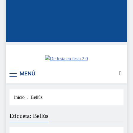
De festa en festa 2.0
MENÚ
Inicio
Bellús
Etiqueta:
Bellús
FESTES