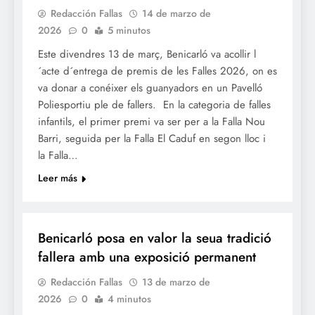
Redacción Fallas
14 de marzo de
2026
0
5 minutos
Este divendres 13 de març, Benicarló va acollir l
´acte d´entrega de premis de les Falles 2026, on es
va donar a conéixer els guanyadors en un Pavelló
Poliesportiu ple de fallers. En la categoria de falles
infantils, el primer premi va ser per a la Falla Nou
Barri, seguida per la Falla El Caduf en segon lloc i
la Falla…
Leer más
FALLES 2026
JUNTES LOCALS FALLERES
Benicarló posa en valor la seua tradició
fallera amb una exposició permanent
Redacción Fallas
13 de marzo de
2026
0
4 minutos