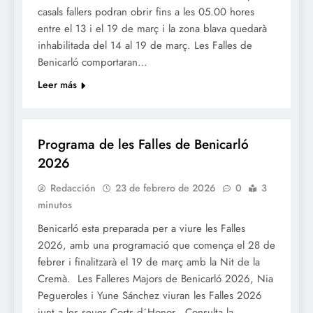
casals fallers podran obrir fins a les 05.00 hores
entre el 13 i el 19 de març i la zona blava quedarà
inhabilitada del 14 al 19 de març. Les Falles de
Benicarló comportaran…
Leer más
FALLES 2026
JUNTES LOCALS FALLERES
Programa de les Falles de Benicarló
2026
Redacción
23 de febrero de 2026
0
3
minutos
Benicarló esta preparada per a viure les Falles
2026, amb una programació que comença el 28 de
febrer i finalitzarà el 19 de març amb la Nit de la
Cremà. Les Falleres Majors de Benicarló 2026, Nia
Pegueroles i Yune Sánchez viuran les Falles 2026
junt a les seues Corts d´Honor. Consulta la