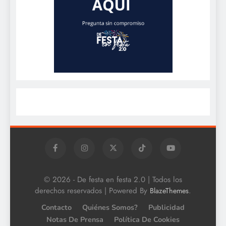
© 2026 - De festa en festa 2.0 | Todos los
derechos reservados | Powered By
.
BlazeThemes
Contacto
Quiénes Somos?
Publicidad
Notas De Prensa
Política De Cookies