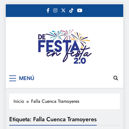
Saltar
al
contenido
De festa en festa 2.0
MENÚ
Inicio
Falla Cuenca Tramoyeres
Etiqueta:
Falla Cuenca Tramoyeres