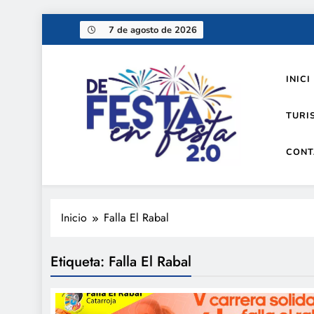
Saltar
7 de agosto de 2026
al
contenido
INICI
TURI
CONT
De festa en festa 2.0
Inicio
Falla El Rabal
Etiqueta:
Falla El Rabal