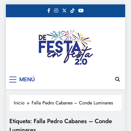
Saltar
al
contenido
De festa en festa 2.0
MENÚ
Inicio
Falla Pedro Cabanes – Conde Luminares
Etiqueta:
Falla Pedro Cabanes – Conde
Luminares