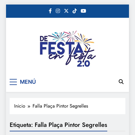
Saltar
al
contenido
De festa en festa 2.0
MENÚ
Inicio
Falla Plaça Pintor Segrelles
Etiqueta:
Falla Plaça Pintor Segrelles