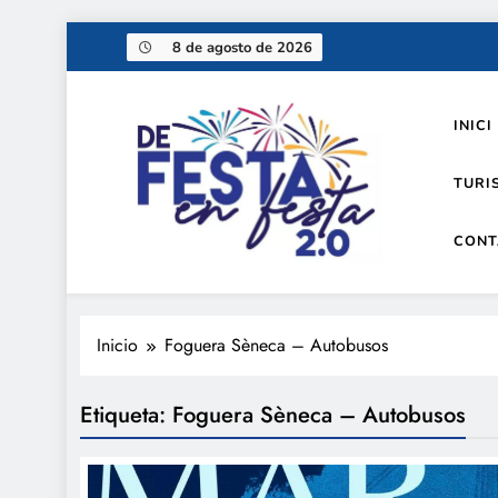
Saltar
8 de agosto de 2026
al
contenido
INICI
TURI
CONT
De festa en festa 2.0
Inicio
Foguera Sèneca – Autobusos
Etiqueta:
Foguera Sèneca – Autobusos