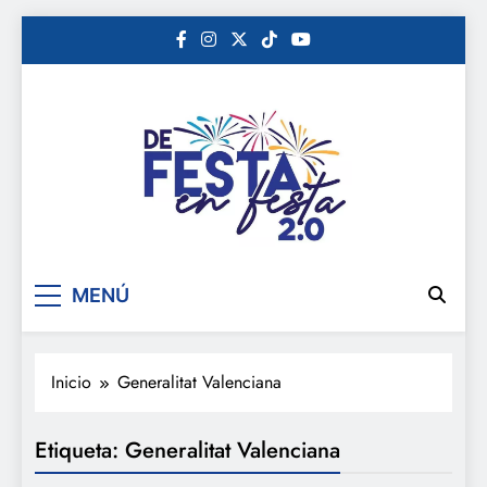
Saltar
al
contenido
De festa en festa 2.0
MENÚ
Inicio
Generalitat Valenciana
Etiqueta:
Generalitat Valenciana