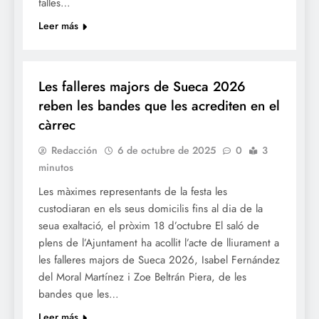
falles…
Leer más
FALLES 2026
JUNTES LOCALS FALLERES
Les falleres majors de Sueca 2026
reben les bandes que les acrediten en el
càrrec
Redacción
6 de octubre de 2025
0
3
minutos
Les màximes representants de la festa les
custodiaran en els seus domicilis fins al dia de la
seua exaltació, el pròxim 18 d’octubre El saló de
plens de l’Ajuntament ha acollit l’acte de lliurament a
les falleres majors de Sueca 2026, Isabel Fernández
del Moral Martínez i Zoe Beltrán Piera, de les
bandes que les…
Leer más