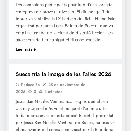
Les comissions participants gaudiren d’una jornada
carregada de proves i diversió. El diumenge 1 de
febrer va tenir lloc la LXII edició del Ral·li Humorístic
organitzat per Junta Local Fallera de Sueca i que va
omplir el centre de la ciutat de diversió i color. Les
atraccions de fira ha sigut el fil conductor de…
Leer más
FALLES 2026
JUNTES LOCALS FALLERES
Sueca tria la imatge de les Falles 2026
Redacción
28 de noviembre de
2025
0
3 minutos
Jesús San Nicolás Ventura aconseguix que el seu
disseny siga el més votat pel jurat d’entre els 18
treballs presentats en esta edició El cartell presentat
per Jesús San Nicolás Ventura, de Sueca, ha resultat
el guanyador del concurs convocat per la Regidoria