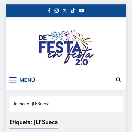
Saltar
al
contenido
De festa en festa 2.0
MENÚ
Inicio
JLFSueca
Etiqueta:
JLFSueca