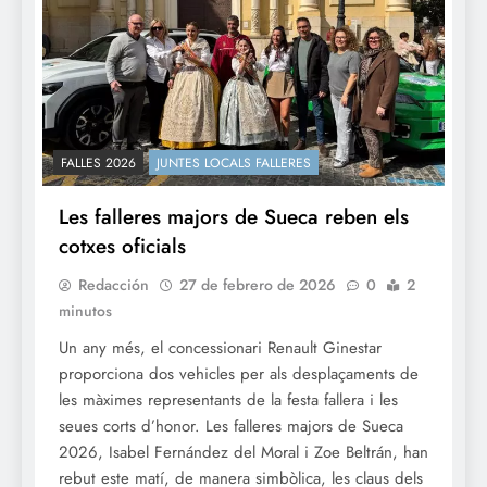
FALLES 2026
JUNTES LOCALS FALLERES
Les falleres majors de Sueca reben els
cotxes oficials
Redacción
27 de febrero de 2026
0
2
minutos
Un any més, el concessionari Renault Ginestar
proporciona dos vehicles per als desplaçaments de
les màximes representants de la festa fallera i les
seues corts d’honor. Les falleres majors de Sueca
2026, Isabel Fernández del Moral i Zoe Beltrán, han
rebut este matí, de manera simbòlica, les claus dels