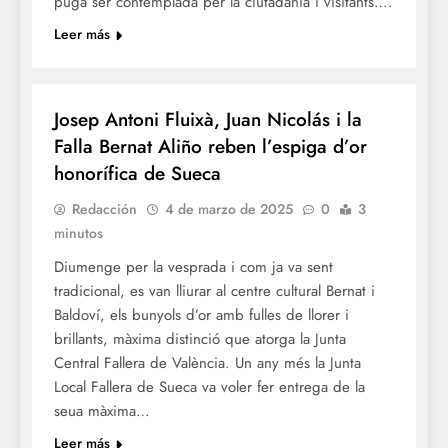
puga ser contemplada per la ciutadania i visitants….
Leer más
FALLES 2025
JUNTES LOCALS FALLERES
Josep Antoni Fluixà, Juan Nicolás i la
Falla Bernat Aliño reben l’espiga d’or
honorífica de Sueca
Redacción
4 de marzo de 2025
0
3
minutos
Diumenge per la vesprada i com ja va sent
tradicional, es van lliurar al centre cultural Bernat i
Baldoví, els bunyols d’or amb fulles de llorer i
brillants, màxima distinció que atorga la Junta
Central Fallera de València. Un any més la Junta
Local Fallera de Sueca va voler fer entrega de la
seua màxima…
Leer más