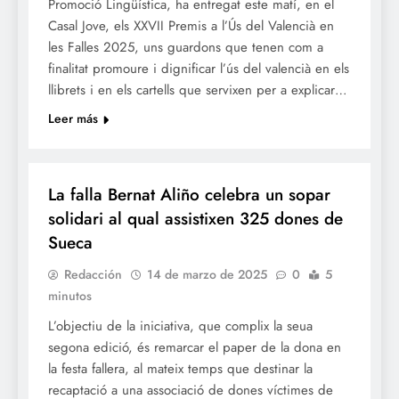
Promoció Lingüística, ha entregat este matí, en el
Casal Jove, els XXVII Premis a l’Ús del Valencià en
les Falles 2025, uns guardons que tenen com a
finalitat promoure i dignificar l’ús del valencià en els
llibrets i en els cartells que servixen per a explicar…
Leer más
FALLES 2025
JUNTES LOCALS FALLERES
La falla Bernat Aliño celebra un sopar
solidari al qual assistixen 325 dones de
Sueca
Redacción
14 de marzo de 2025
0
5
minutos
L’objectiu de la iniciativa, que complix la seua
segona edició, és remarcar el paper de la dona en
la festa fallera, al mateix temps que destinar la
recaptació a una associació de dones víctimes de