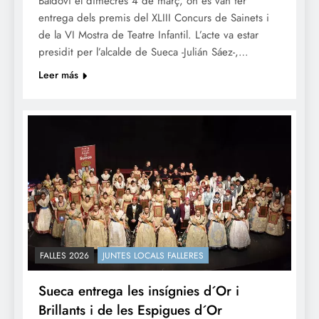
Baldoví el dimecres 4 de març, on es van fer
entrega dels premis del XLIII Concurs de Sainets i
de la VI Mostra de Teatre Infantil. L’acte va estar
presidit per l’alcalde de Sueca -Julián Sáez-,…
Leer más
FALLES 2026
JUNTES LOCALS FALLERES
Sueca entrega les insígnies d´Or i
Brillants i de les Espigues d´Or