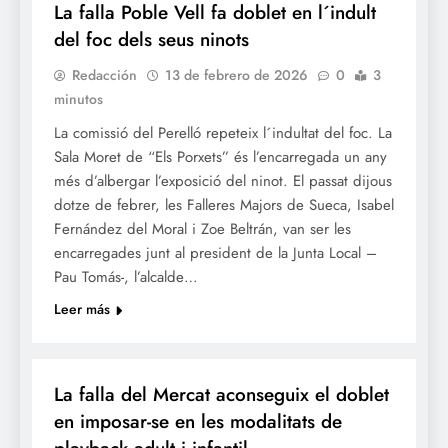
La falla Poble Vell fa doblet en l´indult
del foc dels seus ninots
Redacción
13 de febrero de 2026
0
3
minutos
La comissió del Perelló repeteix l´indultat del foc. La
Sala Moret de “Els Porxets” és l’encarregada un any
més d’albergar l’exposició del ninot. El passat dijous
dotze de febrer, les Falleres Majors de Sueca, Isabel
Fernández del Moral i Zoe Beltrán, van ser les
encarregades junt al president de la Junta Local –
Pau Tomás-, l’alcalde…
Leer más
FALLES 2026
JUNTES LOCALS FALLERES
La falla del Mercat aconseguix el doblet
en imposar-se en les modalitats de