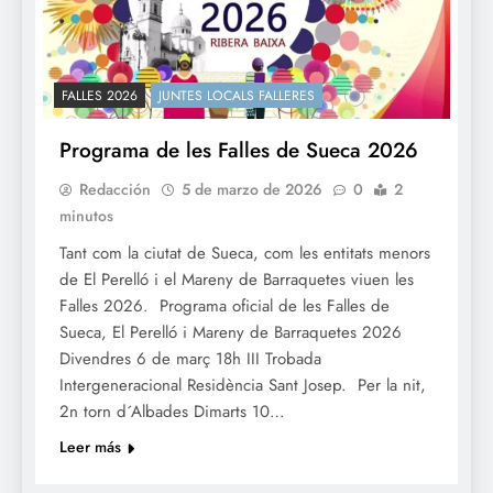
FALLES 2026
JUNTES LOCALS FALLERES
Programa de les Falles de Sueca 2026
Redacción
5 de marzo de 2026
0
2
minutos
Tant com la ciutat de Sueca, com les entitats menors
de El Perelló i el Mareny de Barraquetes viuen les
Falles 2026. Programa oficial de les Falles de
Sueca, El Perelló i Mareny de Barraquetes 2026
Divendres 6 de març 18h III Trobada
Intergeneracional Residència Sant Josep. Per la nit,
2n torn d´Albades Dimarts 10…
Leer más