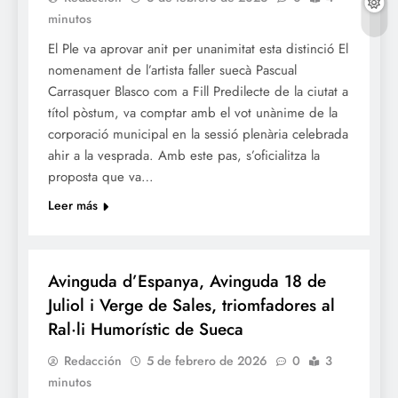
minutos
El Ple va aprovar anit per unanimitat esta distinció El
nomenament de l’artista faller suecà Pascual
Carrasquer Blasco com a Fill Predilecte de la ciutat a
títol pòstum, va comptar amb el vot unànime de la
corporació municipal en la sessió plenària celebrada
ahir a la vesprada. Amb este pas, s’oficialitza la
proposta que va…
Leer más
FALLES 2026
JUNTES LOCALS FALLERES
Avinguda d’Espanya, Avinguda 18 de
Juliol i Verge de Sales, triomfadores al
Ral·li Humorístic de Sueca
Redacción
5 de febrero de 2026
0
3
minutos