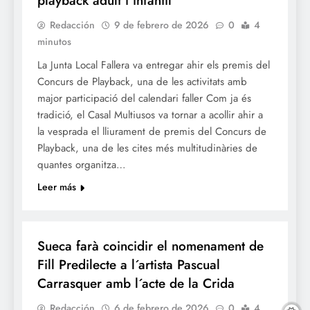
playback adult i infantil
Redacción
9 de febrero de 2026
0
4
minutos
La Junta Local Fallera va entregar ahir els premis del
Concurs de Playback, una de les activitats amb
major participació del calendari faller Com ja és
tradició, el Casal Multiusos va tornar a acollir ahir a
la vesprada el lliurament de premis del Concurs de
Playback, una de les cites més multitudinàries de
quantes organitza…
Leer más
FALLES 2026
Sueca farà coincidir el nomenament de
Fill Predilecte a l´artista Pascual
Carrasquer amb l´acte de la Crida
Redacción
6 de febrero de 2026
0
4