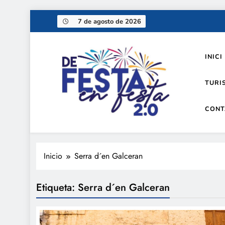
Saltar
7 de agosto de 2026
al
contenido
INICI
TURI
CONT
De festa en festa 2.0
Inicio
Serra d´en Galceran
Etiqueta:
Serra d´en Galceran