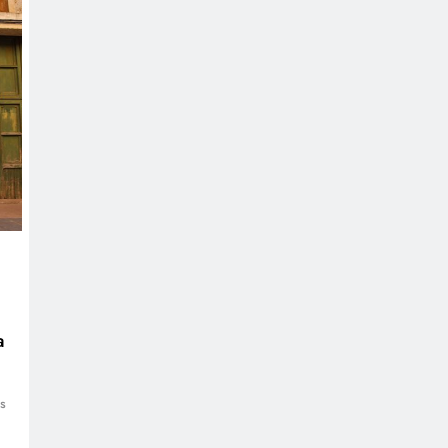
n
a
s