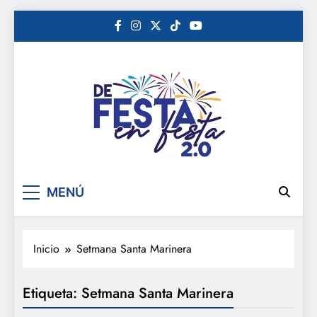
Saltar
al
contenido
De festa en festa 2.0
MENÚ
Inicio
Setmana Santa Marinera
Etiqueta:
Setmana Santa Marinera