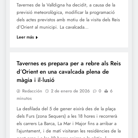
Tavernes de la Valldigna ha decidit, a causa de la
previsió meteorològica, modificar la programació
dels actes previstos amb motiu de la visita dels Reis
d’Orient al municipi. La cavalcada…
Leer más
NADAL
Tavernes es prepara per a rebre als Reis
d´Orient en una cavalcada plena de
màgia i il·lusió
Redacción
2 de enero de 2026
0
6
minutos
La desfilada del 5 de gener eixirà des de la plaça
dels Furs (zona Sequers) a les 18 hores i recorrerà
els carrers La Barca, La Mar i Major fins a arribar a
l’ajuntament, i de matí visitaran les residències de la