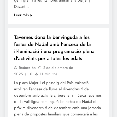
gent gran i a les 12 hores aniran a la platja. |
Davant…
Leer más
NADAL
Tavernes dona la benvinguda a les
festes de Nadal amb l’encesa de la
il·luminació i una programació plena
d’activitats per a totes les edats
Redacción
2 de diciembre de
2025
0
11 minutos
La plaça Major i el passeig del País Valencià
acolliran l’encesa de llums el divendres 5 de
desembre amb activitats, berenar i música Tavernes
de la Valldigna començarà les festes de Nadal el
pròxim divendres 5 de desembre amb una jornada
plena de propostes familiars que començarà a les