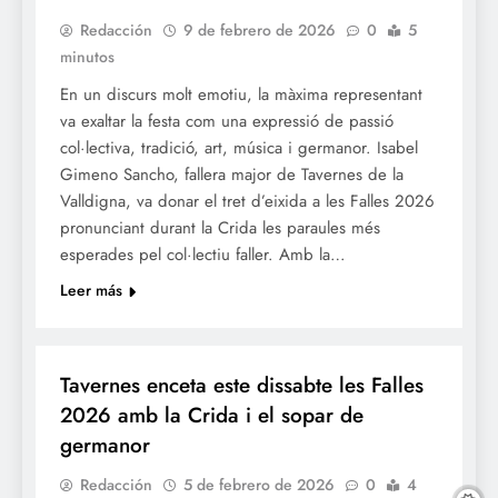
Redacción
9 de febrero de 2026
0
5
minutos
En un discurs molt emotiu, la màxima representant
va exaltar la festa com una expressió de passió
col·lectiva, tradició, art, música i germanor. Isabel
Gimeno Sancho, fallera major de Tavernes de la
Valldigna, va donar el tret d’eixida a les Falles 2026
pronunciant durant la Crida les paraules més
esperades pel col·lectiu faller. Amb la…
Leer más
FALLES 2026
JUNTES LOCALS FALLERES
Tavernes enceta este dissabte les Falles
2026 amb la Crida i el sopar de
germanor
Redacción
5 de febrero de 2026
0
4