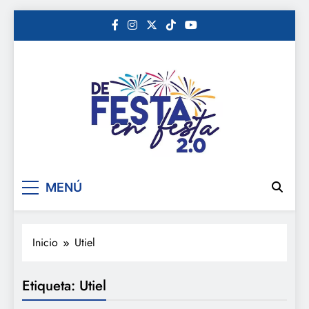
Saltar
al
contenido
De festa en festa 2.0
MENÚ
Inicio
Utiel
Etiqueta:
Utiel