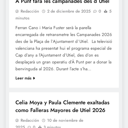
À Punt farà les campanades des d´Utiel
Redacción
2 de diciembre de 2025
0
5
minutos
Ferran Cano i Maria Fuster serà la parella
encarregada de retransmetre les Campanades 2026
des de la Plaça de l´Ajuntament d´Utiel. La televisió
valenciana ha presentat hui el programa especial de
Cap d’any a l’Ajuntament d’Utiel, des d’on es
desplaçarà un gran operatiu d’À Punt per a donar la
benvinguda al 2026. Durant l’acte s’ha…
Leer más
FALLES 2026
JUNTES LOCALS FALLERES
Celia Moya y Paula Clemente exaltadas
como Falleras Mayores de Utiel 2026
Redacción
10 de noviembre de
2025
0
3 minutos