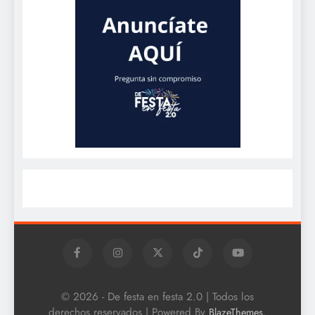
© 2026 - De festa en festa 2.0 | Todos los
derechos reservados | Powered By
.
BlazeThemes