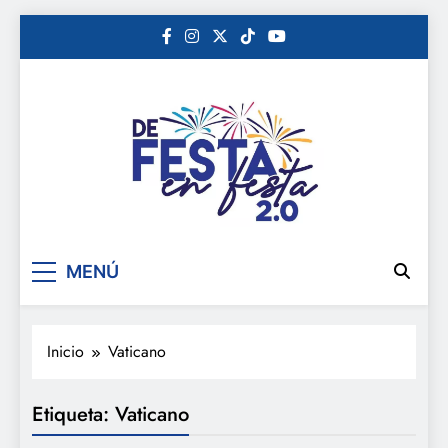
Saltar
al
contenido
De festa en festa 2.0
MENÚ
Inicio
Vaticano
Etiqueta:
Vaticano