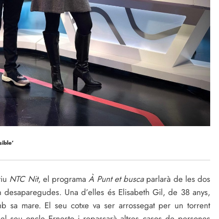
sible’
tiu
NTC Nit
, el programa
À Punt et busca
parlarà de les dos
 desaparegudes. Una d’elles és Elisabeth Gil, de 38 anys,
b sa mare. El seu cotxe va ser arrossegat per un torrent
l seu oncle Ernesto i repassarà altres casos de persones