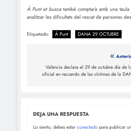
À Punt et busca
també comptarà amb una taula 
analitzar les dificultats del rescat de persones d
Etiquetado:
À Punt
DANA 29 OCTUBRE
Navegación
Anteri
de
València declara el 29 de octubre día de l
oficial en recuerdo de las víctimas de la D
entradas
DEJA UNA RESPUESTA
Lo siento, debes estar
conectado
para publicar u