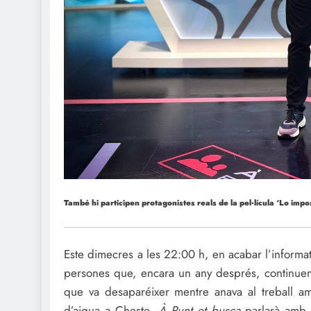
També hi participen protagonistes reals de la pel·lícula ‘Lo impo
Este dimecres a les 22:00 h, en acabar l’informa
persones que, encara un any després, continuen
que va desaparéixer mentre anava al treball am
d’aigua a Cheste.
À Punt et busca
parlarà amb e