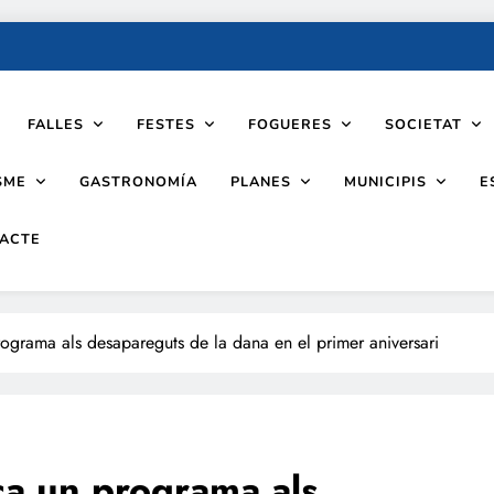
FALLES
FESTES
FOGUERES
SOCIETAT
SME
PLANES
MUNICIPIS
GASTRONOMÍA
E
ACTE
rograma als desapareguts de la dana en el primer aniversari
ca un programa als