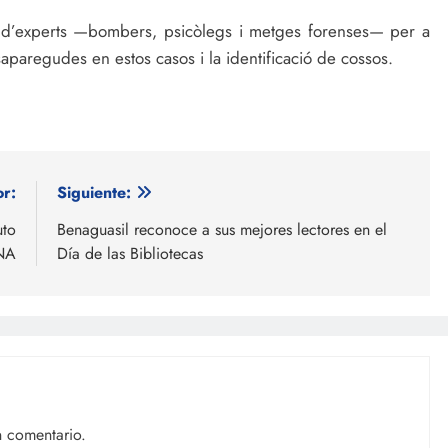
d’experts —bombers, psicòlegs i metges forenses— per a
esaparegudes en estos casos i la identificació de cossos.
or:
Siguiente:
uto
Benaguasil reconoce a sus mejores lectores en el
ANA
Día de las Bibliotecas
n comentario.