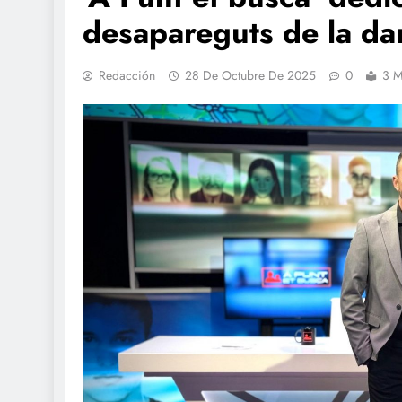
desapareguts de la dan
Redacción
28 De Octubre De 2025
0
3 M