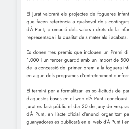
El jurat valorarà els projectes de fogueres infa
que facen referència a qualsevol dels continguts
d’À Punt; promoció dels valors i drets de la infa
representada i la qualitat dels materials i acabats.
Es donen tres premis que inclouen un Premi d
1.000 i un tercer guardó amb un import de 500
de la concessió del primer premi a la foguera inf
en algun dels programes d’entreteniment o infor
El termini per a formalitzar les sol·licituds de p
d’aquestes bases en el web d’À Punt i conclourà 
jurat es farà públic el dia 20 de juny de vespra
d’À Punt, en l’acte oficial d’anunci organitzat 
guanyadores es publicarà en el web d’À Punt i en