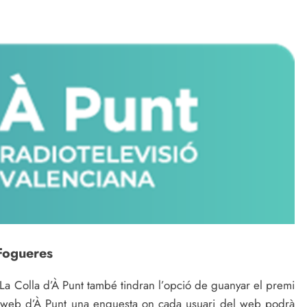
 Fogueres
s La Colla d’À Punt també tindran l’opció de guanyar el premi
el web d’À Punt una enquesta on cada usuari del web podrà