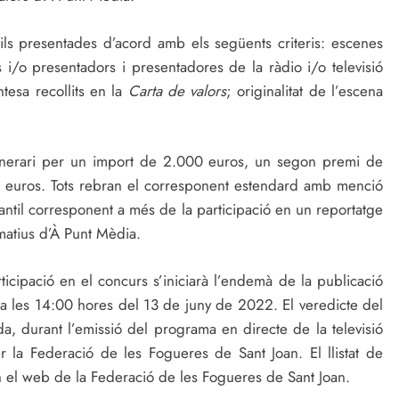
ntils presentades d’acord amb els següents criteris: escenes
 i/o presentadors i presentadores de la ràdio i/o televisió
ntesa recollits en la
Carta de valors
; originalitat de l’escena
inerari per un import de 2.000 euros, un segon premi de
 euros. Tots rebran el corresponent estendard amb menció
antil corresponent a més de la participació en un reportatge
matius d’À Punt Mèdia.
articipació en el concurs s’iniciarà l’endemà de la publicació
a les 14:00 hores del 13 de juny de 2022. El veredicte del
da, durant l’emissió del programa en directe de la televisió
per la Federació de les Fogueres de Sant Joan. El llistat de
 el web de la Federació de les Fogueres de Sant Joan.