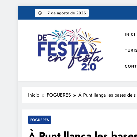
Saltar
7 de agosto de 2026
al
contenido
INICI
TURI
CONT
De festa en festa 2.0
Inicio
FOGUERES
À Punt llança les bases del
FOGUERES
À Punt llança les base