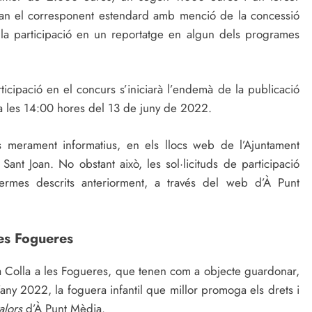
ran el corresponent estendard amb menció de la concessió
la participació en un reportatge en algun dels programes
articipació en el concurs s’iniciarà l’endemà de la publicació
a les 14:00 hores del 13 de juny de 2022.
 merament informatius, en els llocs web de l’Ajuntament
ant Joan. No obstant això, les sol·licituds de participació
termes descrits anteriorment, a través del web d’À Punt
les Fogueres
 Colla a les Fogueres, que tenen com a objecte guardonar,
any 2022, la foguera infantil que millor promoga els drets i
alors
d’À Punt Mèdia.