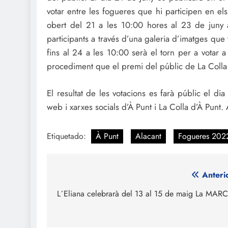
votar entre les fogueres que hi participen en el
obert del 21 a les 10:00 hores al 23 de juny 
participants a través d’una galeria d’imatges que
fins al 24 a les 10:00 serà el torn per a votar a
procediment que el premi del públic de La Colla
El resultat de les votacions es farà públic el d
web i xarxes socials d’À Punt i La Colla d’À Punt
Etiquetado:
À Punt
Alacant
Fogueres 202
Navegación
Anteri
de
L´Eliana celebrarà del 13 al 15 de maig La MAR
entradas