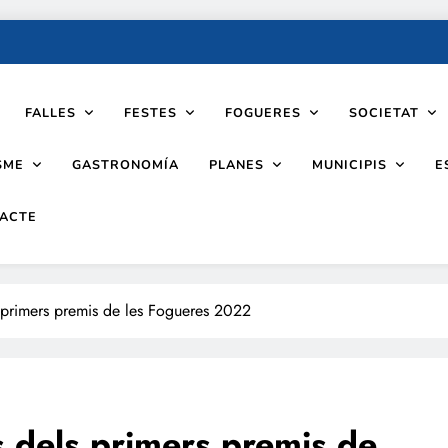
FALLES
FESTES
FOGUERES
SOCIETAT
SME
PLANES
MUNICIPIS
GASTRONOMÍA
E
ACTE
s primers premis de les Fogueres 2022
s dels primers premis de