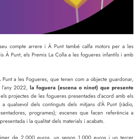
 seu compte arrere i À Punt també calfa motors per a les
À Punt, els Premis La Colla a les fogueres infantils i amb
 Punt a les Fogueres, que tenen com a objecte guardonar,
e l’any 2022,
la foguera (escena o ninot) que presente
rà els projectes de les fogueres presentades d’acord amb els
 a qualsevol dels continguts dels mitjans d’À Punt (ràdio,
presentadores, programes); escenes que facen referència a
presentada i la qualitat dels materials i acabats.
rimer de 2.000 euros, un segon 1.000 euros i un tercer