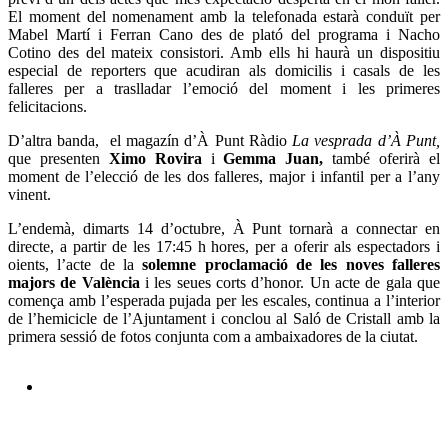
El moment del nomenament amb la telefonada estarà conduït per
Mabel Martí i Ferran Cano des de plató del programa i Nacho
Cotino des del mateix consistori. Amb ells hi haurà un dispositiu
especial de reporters que acudiran als domicilis i casals de les
falleres per a traslladar l’emoció del moment i les primeres
felicitacions.
D’altra banda, el magazín d’À Punt Ràdio
La vesprada d’À Punt,
que presenten
Ximo Rovira
i
Gemma Juan,
també oferirà el
moment de l’elecció de les dos falleres, major i infantil per a l’any
vinent.
L’endemà, dimarts 14 d’octubre, À Punt tornarà a connectar en
directe, a partir de les 17:45 h hores, per a oferir als espectadors i
oients, l’acte de la
solemne proclamació de les noves falleres
majors de València
i les seues corts d’honor. Un acte de gala que
comença amb l’esperada pujada per les escales, continua a l’interior
de l’hemicicle de l’Ajuntament i conclou al Saló de Cristall amb la
primera sessió de fotos conjunta com a ambaixadores de la ciutat.