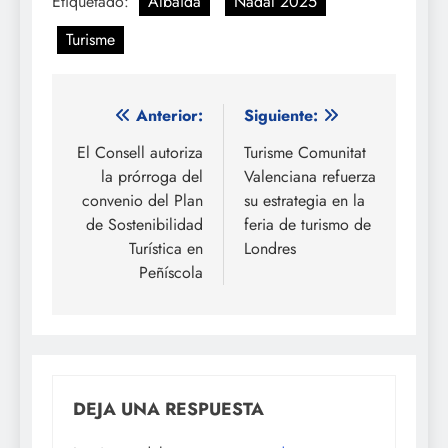
Etiquetado:
Albaida
Nadal 2025
Turisme
Navegación
Anterior:
Siguiente:
de
El Consell autoriza
Turisme Comunitat
la prórroga del
Valenciana refuerza
entradas
convenio del Plan
su estrategia en la
de Sostenibilidad
feria de turismo de
Turística en
Londres
Peñíscola
DEJA UNA RESPUESTA