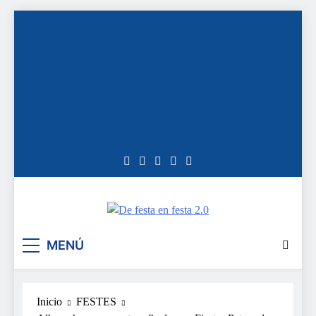
Saltar
al
contenido
De festa en festa 2.0
MENÚ
Inicio
FESTES