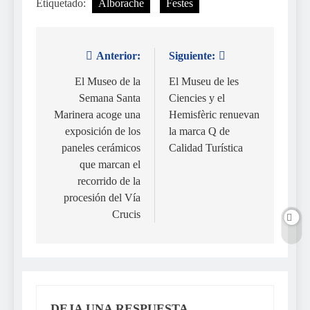
Etiquetado:
Alborache
Festes
Anterior:
Siguiente:
Navegación
de
El Museo de la
El Museu de les
Semana Santa
Ciencies y el
entradas
Marinera acoge una
Hemisfèric renuevan
exposición de los
la marca Q de
paneles cerámicos
Calidad Turística
que marcan el
recorrido de la
procesión del Vía
Crucis
DEJA UNA RESPUESTA