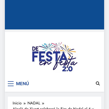
De festa en festa 2.0
MENÚ
Inicio
NADAL
Alcalà de Xivert celebrará la Fira de Nadal el 6 y