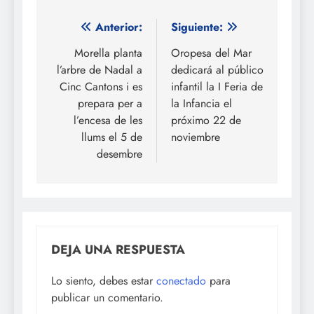
Navegación
Anterior:
Siguiente:
de
Morella planta
Oropesa del Mar
l’arbre de Nadal a
dedicará al público
entradas
Cinc Cantons i es
infantil la I Feria de
prepara per a
la Infancia el
l’encesa de les
próximo 22 de
llums el 5 de
noviembre
desembre
DEJA UNA RESPUESTA
Lo siento, debes estar
conectado
para
publicar un comentario.