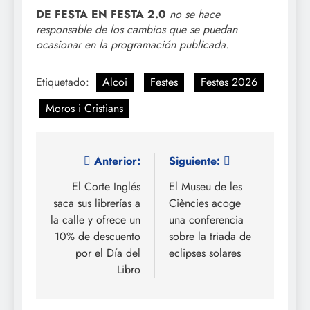
DE FESTA EN FESTA 2.0
no se hace
responsable de los cambios que se puedan
ocasionar en la programación publicada.
Etiquetado:
Alcoi
Festes
Festes 2026
Moros i Cristians
Navegación
Anterior:
Siguiente:
de
El Corte Inglés
El Museu de les
saca sus librerías a
Ciències acoge
entradas
la calle y ofrece un
una conferencia
10% de descuento
sobre la triada de
por el Día del
eclipses solares
Libro