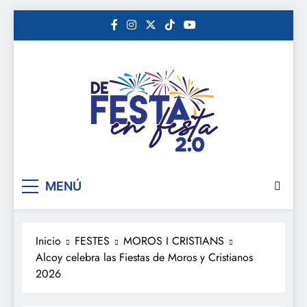
Saltar
al
contenido
De festa en festa 2.0
MENÚ
Inicio
FESTES
MOROS I CRISTIANS
Alcoy celebra las Fiestas de Moros y Cristianos
2026