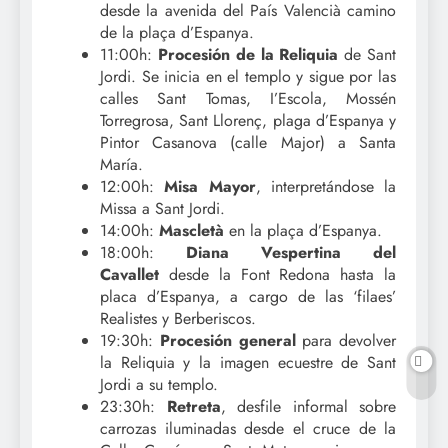
desde la avenida del País Valencià camino
de la plaça d’Espanya.
11:00h:
Procesión de la Reliquia
de Sant
Jordi. Se inicia en el templo y sigue por las
calles Sant Tomas, I’Escola, Mossén
Torregrosa, Sant Llorenç, plaga d’Espanya y
Pintor Casanova (calle Major) a Santa
María.
12:00h:
Misa Mayor
, interpretándose la
Missa a Sant Jordi.
14:00h:
Mascletà
en la plaça d’Espanya.
18:00h:
Diana Vespertina del
Cavallet
desde la Font Redona hasta la
placa d’Espanya, a cargo de las ‘filaes’
Realistes y Berberiscos.
19:30h:
Procesión general
para devolver
la Reliquia y la imagen ecuestre de Sant
Jordi a su templo.
23:30h:
Retreta
, desfile informal sobre
carrozas iluminadas desde el cruce de la