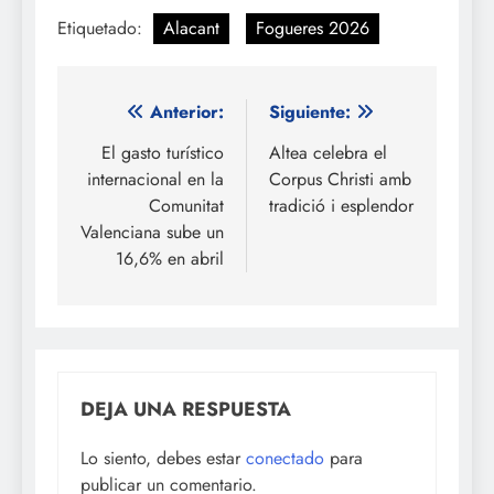
Etiquetado:
Alacant
Fogueres 2026
Navegación
Anterior:
Siguiente:
de
El gasto turístico
Altea celebra el
internacional en la
Corpus Christi amb
entradas
Comunitat
tradició i esplendor
Valenciana sube un
16,6% en abril
DEJA UNA RESPUESTA
Lo siento, debes estar
conectado
para
publicar un comentario.