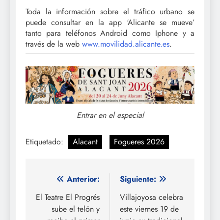
Toda la información sobre el tráfico urbano se
puede consultar en la app ‘Alicante se mueve’
tanto para teléfonos Android como Iphone y a
través de la web
www.movilidad.alicante.es
.
Entrar en el especial
Etiquetado:
Alacant
Fogueres 2026
Navegación
Anterior:
Siguiente:
de
El Teatre El Progrés
Villajoyosa celebra
sube el telón y
este viernes 19 de
entradas