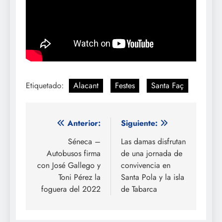
Etiquetado:
Alacant
Festes
Santa Faç
Navegación
Anterior:
Siguiente:
de
Séneca –
Las damas disfrutan
Autobusos firma
de una jornada de
entradas
con José Gallego y
convivencia en
Toni Pérez la
Santa Pola y la isla
foguera del 2022
de Tabarca