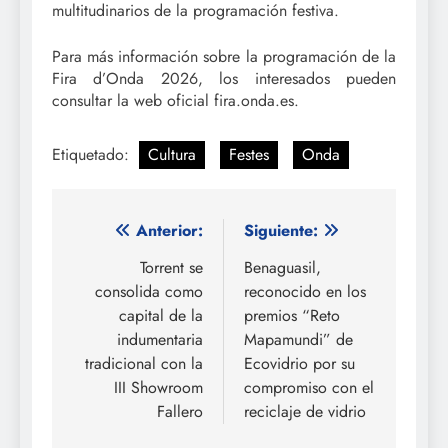
multitudinarios de la programación festiva.
Para más información sobre la programación de la
Fira d’Onda 2026, los interesados pueden
consultar la web oficial fira.onda.es.
Etiquetado:
Cultura
Festes
Onda
Navegación
Anterior:
Siguiente:
de
Torrent se
Benaguasil,
consolida como
reconocido en los
entradas
capital de la
premios “Reto
indumentaria
Mapamundi” de
tradicional con la
Ecovidrio por su
III Showroom
compromiso con el
Fallero
reciclaje de vidrio