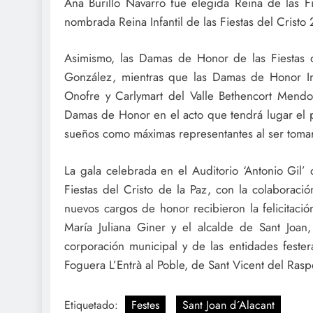
Ana Burillo Navarro fue elegida Reina de las F
nombrada Reina Infantil de las Fiestas del Cristo
Asimismo, las Damas de Honor de las Fiestas
González, mientras que las Damas de Honor Inf
Onofre y Carlymart del Valle Bethencort Mendo
Damas de Honor en el acto que tendrá lugar el 
sueños como máximas representantes al ser tomar
La gala celebrada en el Auditorio ‘Antonio Gil
Fiestas del Cristo de la Paz, con la colaboraci
nuevos cargos de honor recibieron la felicitació
María Juliana Giner y el alcalde de Sant Joa
corporación municipal y de las entidades festera
Foguera L’Entrà al Poble, de Sant Vicent del Rasp
Etiquetado:
Festes
Sant Joan d´Alacant