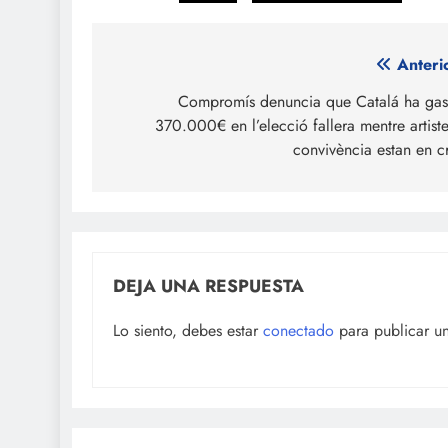
Navegación
Anteri
de
Compromís denuncia que Catalá ha gas
370.000€ en l’elecció fallera mentre artiste
entradas
convivència estan en cr
DEJA UNA RESPUESTA
Lo siento, debes estar
conectado
para publicar u