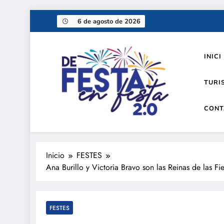
Saltar
6 de agosto de 2026
al
contenido
INICI
TURI
CONT
De festa en festa 2.0
Inicio
FESTES
Ana Burillo y Victoria Bravo son las Reinas de las Fi
FESTES