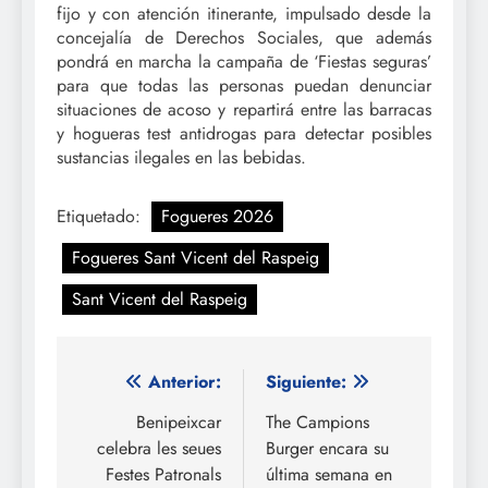
fijo y con atención itinerante, impulsado desde la
concejalía de Derechos Sociales, que además
pondrá en marcha la campaña de ‘Fiestas seguras’
para que todas las personas puedan denunciar
situaciones de acoso y repartirá entre las barracas
y hogueras test antidrogas para detectar posibles
sustancias ilegales en las bebidas.
Etiquetado:
Fogueres 2026
Fogueres Sant Vicent del Raspeig
Sant Vicent del Raspeig
Navegación
Anterior:
Siguiente:
de
Benipeixcar
The Campions
celebra les seues
Burger encara su
entradas
Festes Patronals
última semana en