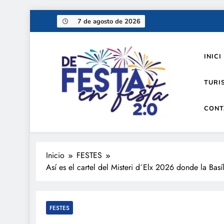
Saltar
7 de agosto de 2026
al
contenido
INICI
TURI
CONT
De festa en festa 2.0
Inicio
FESTES
Así es el cartel del Misteri d´Elx 2026 donde la Basíl
FESTES