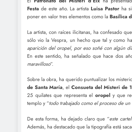
El
Patronato del Misteri d’Elx
ha presentado
Festa
de este año. La artista
Luisa Pastor
ha si
poner en valor tres elementos como la
Basílica 
La artista, con raíces ilicitanas, ha confesado 
sólo vio la Vespra, un hecho que tal y como h
aparición del oropel, por eso soñé con algún dí
En este sentido, ha señalado que hace dos año
maravilloso
”.
Sobre la obra, ha querido puntualizar los misteri
de Santa María
, el
Consueta del Misteri de 
25 quilates que representa el
oropel
y que rec
templo y “
todo trabajado como el proceso de un r
De esta forma, ha dejado claro que “
este carte
Además, ha destacado que la tipografía está sac