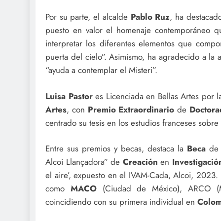
Por su parte, el alcalde
Pablo Ruz
, ha destacado
puesto en valor el homenaje contemporáneo q
interpretar los diferentes elementos que comp
puerta del cielo”. Asimismo, ha agradecido a la 
“ayuda a contemplar el Misteri”.
Luisa Pastor
es Licenciada en Bellas Artes por 
Artes
, con
Premio
Extraordinario
de
Doctora
centrado su tesis en los estudios franceses sobre 
Entre sus premios y becas, destaca la
Beca
de 
Alcoi Llançadora” de
Creación
en
Investigació
el aire’, expuesto en el IVAM-Cada, Alcoi, 2023. 
como
MACO
(Ciudad de México), ARCO (M
coincidiendo con su primera individual en
Colom