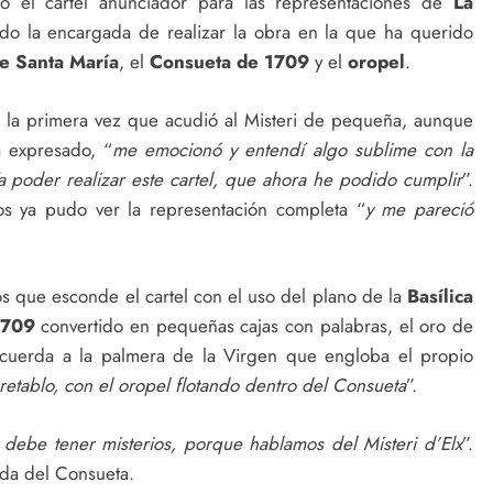
 el cartel anunciador para las representaciones de
La
do la encargada de realizar la obra en la que ha querido
de Santa María
, el
Consueta de 1709
y el
oropel
.
que la primera vez que acudió al Misteri de pequeña, aunque
a expresado, “
me emocionó y entendí algo sublime con la
a poder realizar este cartel, que ahora he podido cumplir
”.
s ya pudo ver la representación completa “
y me pareció
os que esconde el cartel con el uso del plano de la
Basílica
1709
convertido en pequeñas cajas con palabras, el oro de
uerda a la palmera de la Virgen que engloba el propio
etablo, con el oropel flotando dentro del Consueta
”.
l debe tener misterios, porque hablamos del Misteri d’Elx
”.
ada del Consueta.