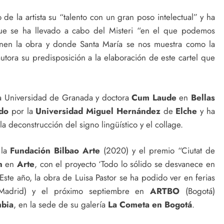
 de la artista su “talento con un gran poso intelectual” y ha
ue se ha llevado a cabo del Misteri “en el que podemos
onen la obra y donde Santa María se nos muestra como la
autora su predisposición a la elaboración de este cartel que
la Universidad de Granada y doctora
Cum
Laude
en
Bellas
do
por la
Universidad Miguel
Hernández
de
Elche
y ha
la deconstrucción del signo lingüístico y el collage.
la
Fundación Bilbao Arte
(2020) y el premio “Ciutat de
n
en
Arte
, con el proyecto ‘Todo lo sólido se desvanece en
Este año, la obra de Luisa Pastor se ha podido ver en ferias
adrid) y el próximo septiembre en
ARTBO
(Bogotá)
bia
, en la sede de su galería
La
Cometa en Bogotá
.