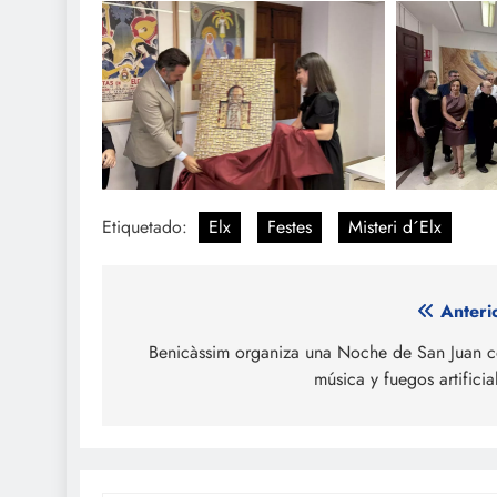
Etiquetado:
Elx
Festes
Misteri d´Elx
Navegación
Anteri
de
Benicàssim organiza una Noche de San Juan 
música y fuegos artificia
entradas