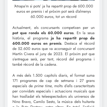
‘Atrapa’m si pots’ ja ha repartit prop de 600.000
euros en premis i el pròxim pot serà d’almenys
60.000 euros, tot un rècord
Actualment, els concursants competixen per un
pot que ronda els 60.000 euros
. En la seua
història, el programa
ja ha repartit prop de
600.000 euros en premis
. Destaca el rècord
de 52.600 euros que va aconseguir el concursant
Martín Civera el juny de 2023. El pròxim pot que
s’entregue serà, per tant, rècord del programa i
també rècord de la cadena.
A més dels 1.500 capítols diaris, el format suma
171 programes de cap de setmana i 27 grans
especials de
prime time
, molts d’ells caracteritzats
per convidats especials i actuacions musicals que
han traslladat els teleespectadors als universos de
Nino Bravo, Camilo Sesto, la música dels huitanta
o la Ruta Destroy, entre altres. En total, l’edició