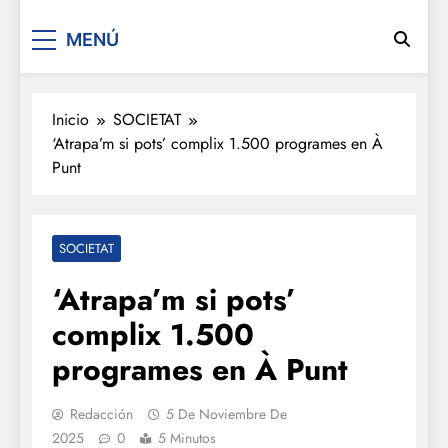
De festa en festa 2.0
MENÚ
Inicio
SOCIETAT
‘Atrapa’m si pots’ complix 1.500 programes en À
Punt
SOCIETAT
‘Atrapa’m si pots’
complix 1.500
programes en À Punt
Redacción
5 De Noviembre De
2025
0
5 Minutos