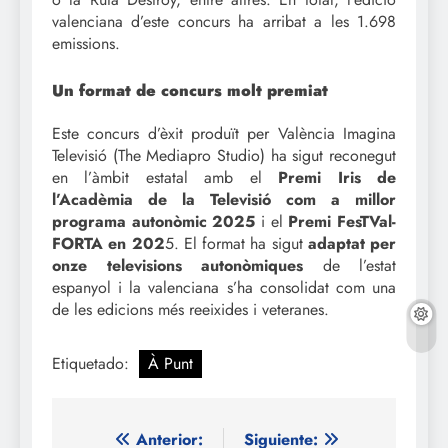
valenciana d’este concurs ha arribat a les 1.698
emissions.
Un format de concurs molt premiat
Este concurs d’èxit produït per València Imagina
Televisió (The Mediapro Studio) ha sigut reconegut
en l’àmbit estatal amb el
Premi Iris de
l’Acadèmia de la Televisió com a
millor
programa autonòmic 2025
i el
Premi FesTVal-
FORTA en 202
5. El format ha sigut
adaptat per
onze televisions autonòmiques
de l’estat
espanyol i la valenciana s’ha consolidat com una
de les edicions més reeixides i veteranes.
Etiquetado:
À Punt
Navegación
Anterior:
Siguiente: