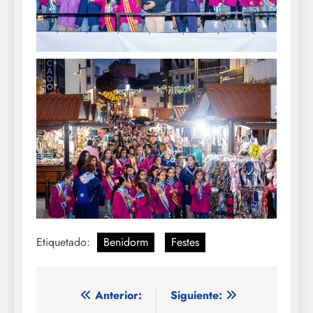
Etiquetado:
Benidorm
Festes
Navegación
Anterior:
Siguiente: