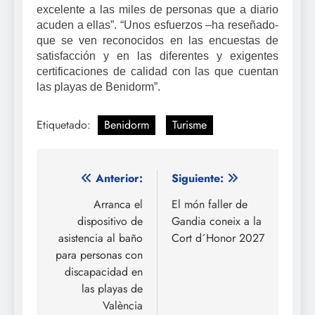
excelente a las miles de personas que a diario
acuden a ellas”. “Unos esfuerzos –ha reseñado-
que se ven reconocidos en las encuestas de
satisfacción y en las diferentes y exigentes
certificaciones de calidad con las que cuentan
las playas de Benidorm”.
Etiquetado:
Benidorm
Turisme
Navegación
Anterior:
Siguiente:
de
Arranca el
El món faller de
dispositivo de
Gandia coneix a la
entradas
asistencia al baño
Cort d´Honor 2027
para personas con
discapacidad en
las playas de
València