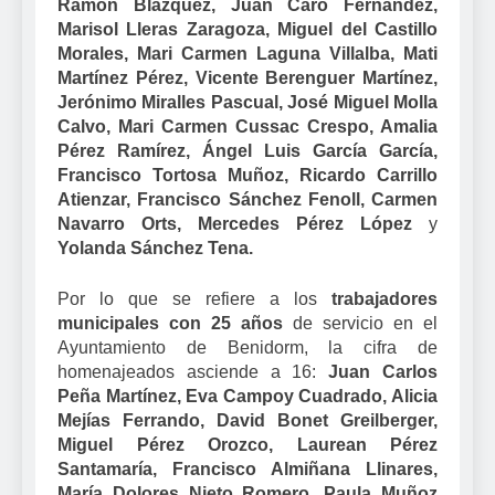
Ramón Blázquez, Juan Caro Fernández,
Marisol Lleras Zaragoza, Miguel del Castillo
Morales, Mari Carmen Laguna Villalba, Mati
Martínez Pérez, Vicente Berenguer Martínez,
Jerónimo Miralles Pascual, José Miguel Molla
Calvo, Mari Carmen Cussac Crespo, Amalia
Pérez Ramírez, Ángel Luis García García,
Francisco Tortosa Muñoz, Ricardo Carrillo
Atienzar, Francisco Sánchez Fenoll, Carmen
Navarro Orts, Mercedes Pérez López
y
Yolanda Sánchez Tena.
Por lo que se refiere a los
trabajadores
municipales con 25 años
de servicio en el
Ayuntamiento de Benidorm, la cifra de
homenajeados asciende a 16:
Juan Carlos
Peña Martínez, Eva Campoy Cuadrado, Alicia
Mejías Ferrando, David Bonet Greilberger,
Miguel Pérez Orozco, Laurean Pérez
Santamaría, Francisco Almiñana Llinares,
María Dolores Nieto Romero, Paula Muñoz