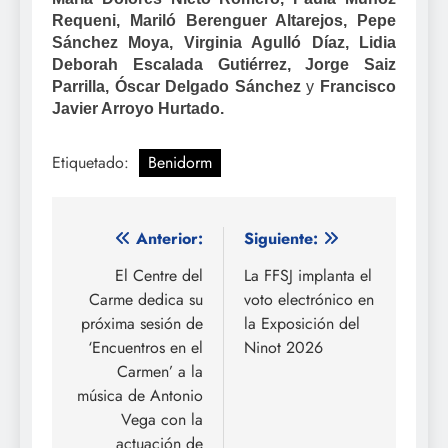
Requeni, Mariló Berenguer Altarejos, Pepe
Sánchez Moya, Virginia Agulló Díaz, Lidia
Deborah Escalada Gutiérrez, Jorge Saiz
Parrilla, Óscar Delgado Sánchez
y
Francisco
Javier Arroyo Hurtado.
Etiquetado:
Benidorm
Navegación
Anterior:
Siguiente:
de
El Centre del
La FFSJ implanta el
Carme dedica su
voto electrónico en
entradas
próxima sesión de
la Exposición del
‘Encuentros en el
Ninot 2026
Carmen’ a la
música de Antonio
Vega con la
actuación de