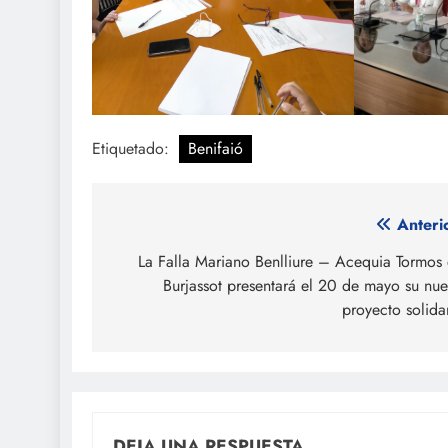
Etiquetado:
Benifaió
Navegación
Anteri
de
La Falla Mariano Benlliure – Acequia Tormos
Burjassot presentará el 20 de mayo su nu
entradas
proyecto solida
DEJA UNA RESPUESTA