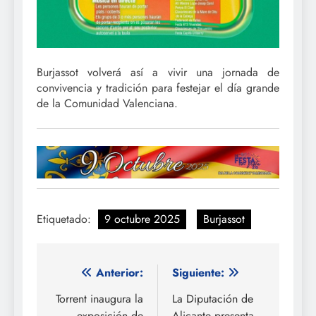
Burjassot volverá así a vivir una jornada de
convivencia y tradición para festejar el día grande
de la Comunidad Valenciana.
Etiquetado:
9 octubre 2025
Burjassot
Navegación
Anterior:
Siguiente:
de
Torrent inaugura la
La Diputación de
exposición de
Alicante presenta