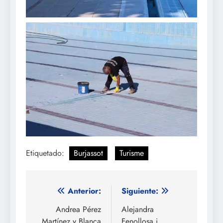
Etiquetado:
Burjassot
Turisme
Navegación
Anterior:
Siguiente:
de
Andrea Pérez
Alejandra
Martínez y Blanca
Fenollosa i