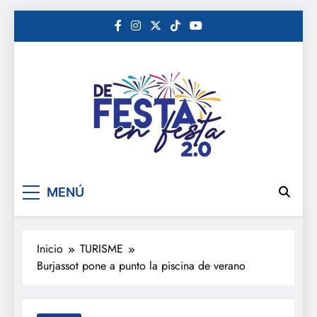
Saltar
al
contenido
De festa en festa 2.0
MENÚ
Inicio
TURISME
Burjassot pone a punto la piscina de verano